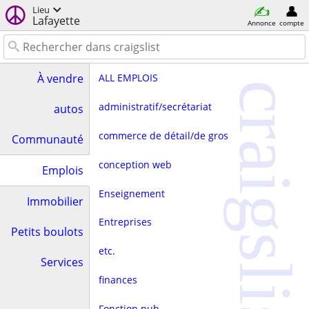
Lieu
Lafayette
Annonce
compte
ALL EMPLOIS
À vendre
craigslist
administratif/secrétariat
autos
commerce de détail/de gros
Communauté
conception web
Emplois
Enseignement
Immobilier
Entreprises
Petits boulots
etc.
Services
finances
Fonction pub.